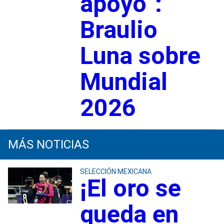
apoyo”:
Braulio
Luna sobre
Mundial
2026
MÁS NOTICIAS
SELECCIÓN MEXICANA
¡El oro se
queda en