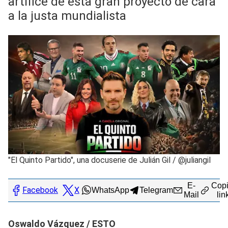
artífice de esta gran proyecto de cara
a la justa mundialista
"El Quinto Partido", una docuserie de Julián Gil
/
@juliangil
E-
Copi
Facebook
X
WhatsApp
Telegram
Mail
lin
Oswaldo Vázquez / ESTO