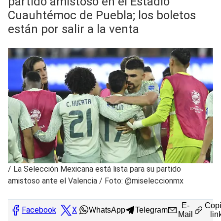
partido amistoso en el Estadio
Cuauhtémoc de Puebla; los boletos
están por salir a la venta
/
La Selección Mexicana está lista para su partido
amistoso ante el Valencia / Foto: @miseleccionmx
E-
Copi
Facebook
X
WhatsApp
Telegram
Mail
lin