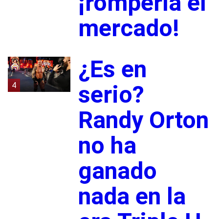
¡rompería el
mercado!
¿Es en
4
serio?
Randy Orton
no ha
ganado
nada en la