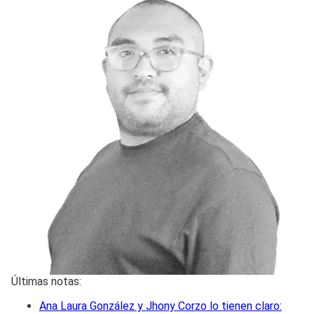
Últimas notas:
Ana Laura González y Jhony Corzo lo tienen claro: