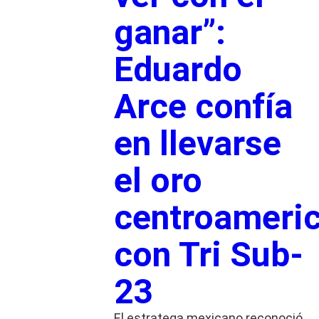
ganar”:
Eduardo
Arce confía
en llevarse
el oro
centroameri
con Tri Sub-
23
El estratega mexicano reconoció