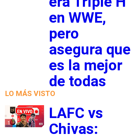
era Triple H
en WWE,
pero
asegura que
es la mejor
de todas
LO MÁS VISTO
LAFC vs
1
Chivas: