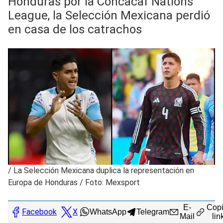
Honduras por la Concacaf Nations
League, la Selección Mexicana perdió
en casa de los catrachos
/
La Selección Mexicana duplica la representación en
Europa de Honduras / Foto: Mexsport
E-
Copi
Facebook
X
WhatsApp
Telegram
Mail
lin