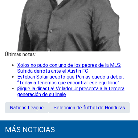
Últimas notas:
Xolos no pudo con uno de los peores de la MLS:
Sufrida derrota ante el Austin FC
Esteban Solari aceptó que Pumas quedó a deber:
“Todavía tenemos que encontrar ese equilibrio”
¡Sigue la dinastia! Volador Jr presenta a la tercera
generación de su linaje
Nations League
Selección de futbol de Honduras
MÁS NOTICIAS