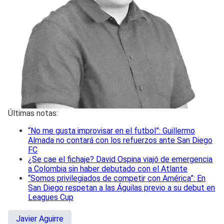
Últimas notas:
“No me gusta improvisar en el futbol”: Guillermo
Almada no contará con los refuerzos ante San Diego
FC
¿Se cae el fichaje? David Ospina viajó de emergencia
a Colombia sin haber debutado con el Atlante
“Somos privilegiados de competir con América”: En
San Diego respetan a las Águilas previo a su debut en
Leagues Cup
Javier Aguirre