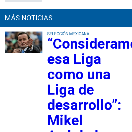
MÁS NOTICIAS
SELECCIÓN MEXICANA
“Consideram
esa Liga
como una
Liga de
desarrollo”:
Mikel