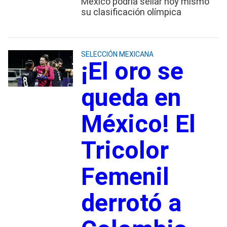
México podría sellar hoy mismo
su clasificación olímpica
SELECCIÓN MEXICANA
¡El oro se
queda en
México! El
Tricolor
Femenil
derrotó a