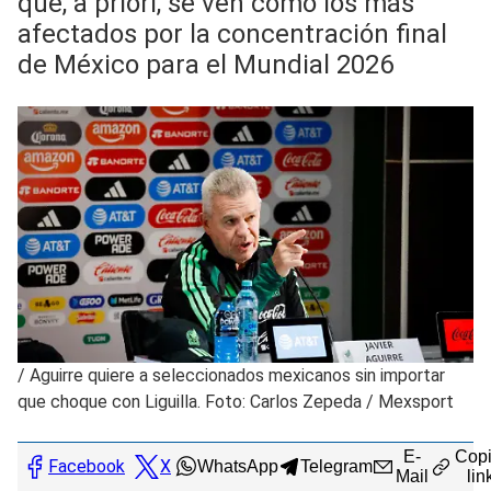
que, a priori, se ven como los más
afectados por la concentración final
de México para el Mundial 2026
/
Aguirre quiere a seleccionados mexicanos sin importar
que choque con Liguilla. Foto: Carlos Zepeda / Mexsport
E-
Copi
Facebook
X
WhatsApp
Telegram
Mail
lin