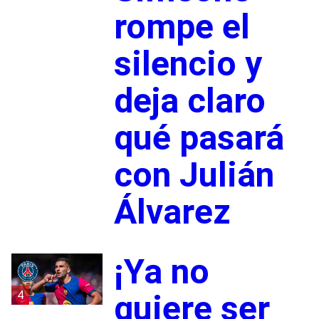
rompe el
silencio y
deja claro
qué pasará
con Julián
Álvarez
¡Ya no
4
quiere ser