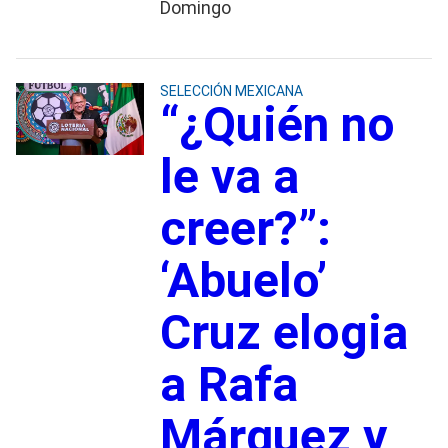
Domingo
SELECCIÓN MEXICANA
“¿Quién no
le va a
creer?”:
‘Abuelo’
Cruz elogia
a Rafa
Márquez y