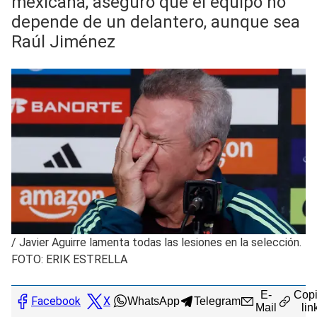
mexicana, aseguró que el equipo no
depende de un delantero, aunque sea
Raúl Jiménez
/
Javier Aguirre lamenta todas las lesiones en la selección.
FOTO: ERIK ESTRELLA
E-
Copi
Facebook
X
WhatsApp
Telegram
Mail
lin