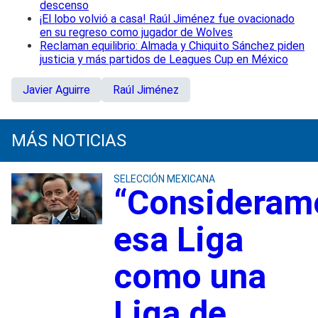
descenso
¡El lobo volvió a casa! Raúl Jiménez fue ovacionado
en su regreso como jugador de Wolves
Reclaman equilibrio: Almada y Chiquito Sánchez piden
justicia y más partidos de Leagues Cup en México
Javier Aguirre
Raúl Jiménez
MÁS NOTICIAS
SELECCIÓN MEXICANA
“Consideram
esa Liga
como una
Liga de