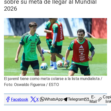
sobre su meta de llegar al Mundial
2026
El juvenil tiene como meta colarse a la lista mundialista
/
Foto: Oswaldo Figueroa / ESTO
E-
Copi
Facebook
X
WhatsApp
Telegram
Mail
lin