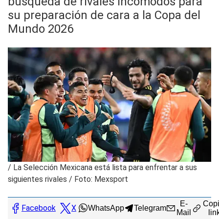
búsqueda de rivales incómodos para
su preparación de cara a la Copa del
Mundo 2026
/
La Selección Mexicana está lista para enfrentar a sus
siguientes rivales / Foto: Mexsport
E-
Copi
Facebook
X
WhatsApp
Telegram
Mail
lin