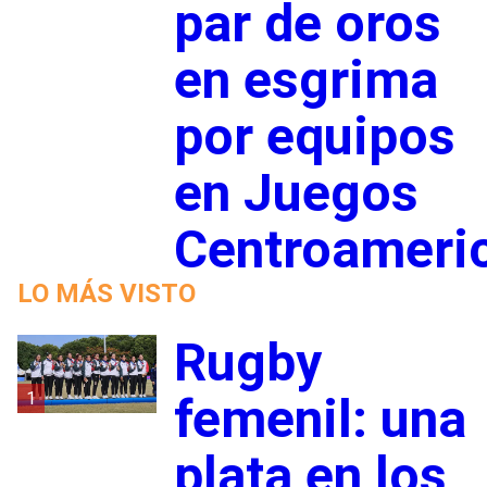
par de oros
en esgrima
por equipos
en Juegos
Centroameri
LO MÁS VISTO
Rugby
1
femenil: una
plata en los