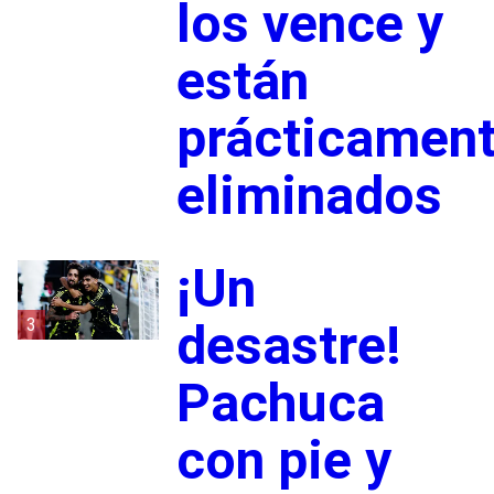
los vence y
están
prácticamen
eliminados
¡Un
3
desastre!
Pachuca
con pie y