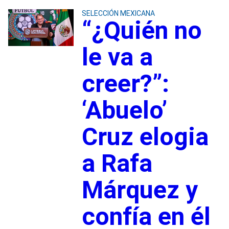
SELECCIÓN MEXICANA
“¿Quién no
le va a
creer?”:
‘Abuelo’
Cruz elogia
a Rafa
Márquez y
confía en él