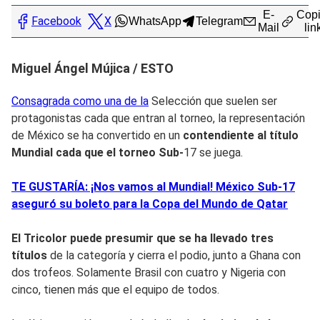
E-
Copi
Facebook
X
WhatsApp
Telegram
Mail
lin
Miguel Ángel Mújica / ESTO
Consagrada como una de la
Selección que suelen ser
protagonistas cada que entran al torneo, la representación
de México se ha convertido en un
contendiente al título
Mundial cada que el torneo Sub-
17 se juega.
TE GUSTARÍA: ¡Nos vamos al Mundial! México Sub-17
aseguró su boleto para la Copa del Mundo de Qatar
El Tricolor puede presumir que se ha llevado tres
títulos
de la categoría y cierra el podio, junto a Ghana con
dos trofeos. Solamente Brasil con cuatro y Nigeria con
cinco, tienen más que el equipo de todos.