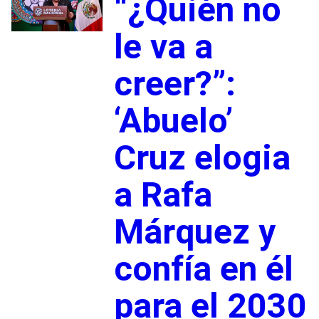
“¿Quién no
le va a
creer?”:
‘Abuelo’
Cruz elogia
a Rafa
Márquez y
confía en él
para el 2030