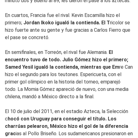
minuto dos y Bueno al 89, les dieron el pase a los aztecas.
En cuartos, Francia fue el rival. Kevin Escamilla hizo el
primero;
Jordan Ikoko igualó la contienda. El T
ricolor se
hizo fuerte ante su gente y fue gracias a Carlos Fierro que
el pase se concretó.
En semifinales, en Torreón, el rival fue Alemania.
El
encuentro tuvo de todo. Julio Gómez hizo el primero;
Samed Yesil igualó la contienda, mientras que Em
re Can
hizo el segundo para los teutones. Espericueta, con el
primer gol olímpico en la historia del torneo, emparejó
todo. La Momia Gómez apareció de nuevo, con una media
chilena, mandó a México directo a la final.
El 10 de julio del 2011, en el estadio Azteca, la Selección
c
hocó con Uruguay para conseguir el título. Los
charrúas pelearon, México hizo el gol de la diferencia
grac
ias al Pollo Briseño. Los sudamericanos presionaron en