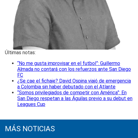
Últimas notas:
“No me gusta improvisar en el futbol”: Guillermo
Almada no contará con los refuerzos ante San Diego
FC
¿Se cae el fichaje? David Ospina viajó de emergencia
a Colombia sin haber debutado con el Atlante
“Somos privilegiados de competir con América”: En
San Diego respetan a las Águilas previo a su debut en
Leagues Cup
MÁS NOTICIAS