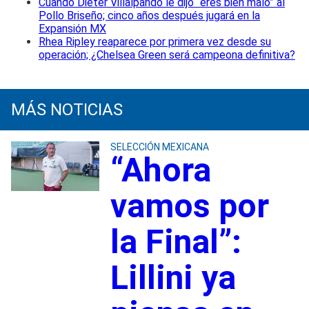
Cuando Dieter Villalpando le dijo “eres bien malo” al
Pollo Briseño; cinco años después jugará en la
Expansión MX
Rhea Ripley reaparece por primera vez desde su
operación; ¿Chelsea Green será campeona definitiva?
MÁS NOTICIAS
SELECCIÓN MEXICANA
“Ahora
vamos por
la Final”:
Lillini ya