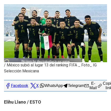
/
México subió al lugar 13 del ranking FIFA _ Foto_ IG
Selección Mexicana
E-
Copi
Facebook
X
WhatsApp
Telegram
Mail
lin
Elihu Llano / ESTO