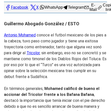
E-
Copi
Facebook
X
WhatsApp
Telegram
Mail
lin
Guillermo Abogado González / ESTO
Antonio Mohamed
conoce el futbol mexicano de los pies a
la cabeza, tuvo paso como jugador y tiene una exitosa
trayectoria como entrenador, tanto que alguna vez sonó
para dirigir al
Tricolor
, sin embargo, eso no se concretó y se
mantiene como timonel de los Diablos Rojos del Toluca. Es
por eso por lo que el “Turco” es una voz autorizada para
opinar sobre la selección mexicana tras cumplir en su
debut frente a Sudáfrica.
En términos generales,
Mohamed calificó de bueno el
accionar del Tricolor frente a los Bafana Bafana
,
destacó la importancia que tenía iniciar con el pie derecho
debido a que no es sencillo arrancar de buena manera y