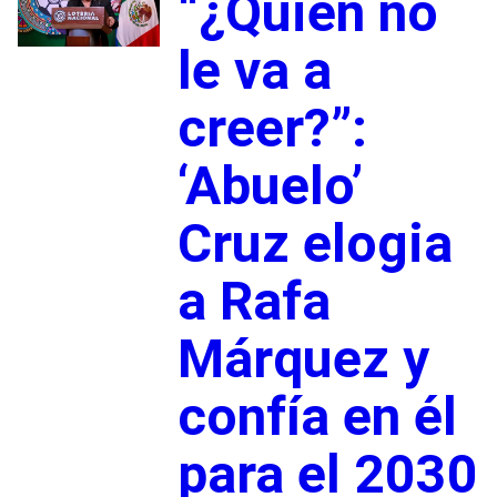
“¿Quién no
le va a
creer?”:
‘Abuelo’
Cruz elogia
a Rafa
Márquez y
confía en él
para el 2030