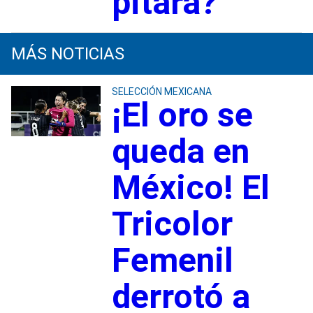
pitará?
MÁS NOTICIAS
SELECCIÓN MEXICANA
¡El oro se
queda en
México! El
Tricolor
Femenil
derrotó a