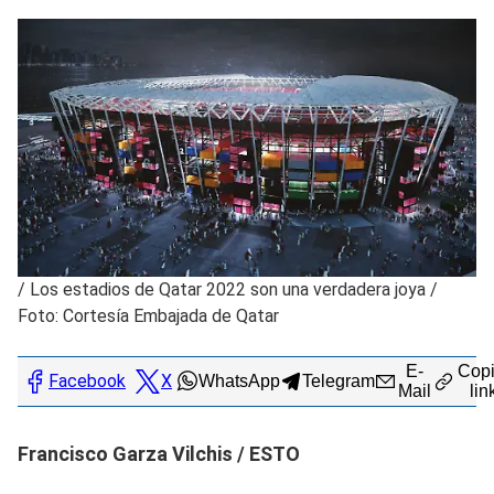
/
Los estadios de Qatar 2022 son una verdadera joya /
Foto: Cortesía Embajada de Qatar
E-
Copi
Facebook
X
WhatsApp
Telegram
Mail
lin
Francisco Garza Vilchis / ESTO