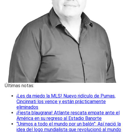
Últimas notas:
¡Les da miedo la MLS! Nuevo ridículo de Pumas,
Cincinnati los vence y están prácticamente
eliminados
¡Fiesta blaugrana! Atlante rescata empate ante el
América en su regreso al Estadio Banorte
“Unimos a todo el mundo por un balón”: Así nació la
idea del logo mundialista que revolucionó al mundo