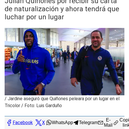
Julián Quiñones por recibir su carta
de naturalización y ahora tendrá que
luchar por un lugar
/
Jardine aseguró que Quiñones peleara por un lugar en el
Tricolor / Foto: Luis Garduño
E-
Copi
Facebook
X
WhatsApp
Telegram
Mail
lin