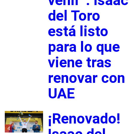
venir”: Isaac
del Toro
está listo
para lo que
viene tras
renovar con
UAE
¡Renovado!
4