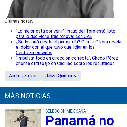
Últimas notas:
“Lo mejor está por venir”: Isaac del Toro está listo
para lo que viene tras renovar con UAE
¿Se lesionó desde el primer día? Osmar Olvera revela
el dolor con el que tuvo que lidiar en los
Centroamericanos
“Impulsar todo en dirección correcta”: Checo Pérez
prioriza el trabajo en Cadillac sobre los resultados
André Jardine
Julián Quiñones
MÁS NOTICIAS
SELECCIÓN MEXICANA
Panamá no