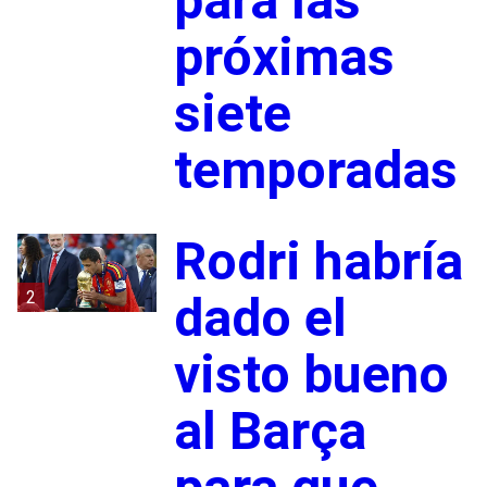
para las
próximas
siete
temporadas
Rodri habría
2
dado el
visto bueno
al Barça