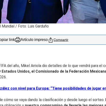
l Mundial / Foto: Luis Garduño
piar link
Artículo impreso
Compartir
FA del año, Mikel Arriola dio detalles de lo que vendrá para el 
y Estados Unidos, el Comisionado de la Federación Mexicana d
026.
ález con nivel para Europa: “Tiene posibilidades de jugar e
e cómo se vaya dando la clasificación y desde luego el sorteo.
tra obligación y
nuestro compromiso de llevarle las mejores se