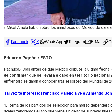
/
Mikel Arriola habló sobre los amistosos de México de cara a
Facebook
X
WhatsApp
Telegram
E-Mail
Co
Eduardo Pigeón / ESTO
Pachuca.- Días antes de que México dispute la última fecha FI
de confirmar que se llevará a cabo en territorio nacional 
enfrentará se darán a conocer tras el sorteo del Mundial de 2
Tal vez te interese: Francisco Palencia ve a Armando Gonz
"El tema de los partidos de selección para marzo dependerá d
rivales tendremos el año que viene sin dejar de subrayar nues