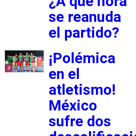
¿A qué hora
se reanuda
el partido?
¡Polémica
4
en el
atletismo!
México
sufre dos