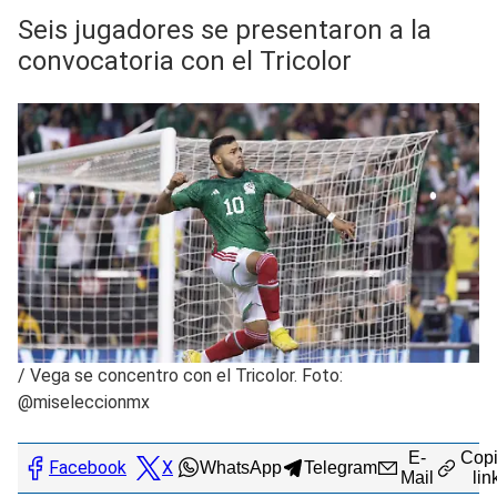
Seis jugadores se presentaron a la
convocatoria con el Tricolor
/
Vega se concentro con el Tricolor. Foto:
@miseleccionmx
E-
Copi
Facebook
X
WhatsApp
Telegram
Mail
lin