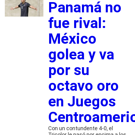
Panamá no
fue rival:
México
golea y va
por su
octavo oro
en Juegos
Centroameri
Con un contundente 4-0, el
Tricolor le pasó por encima a los