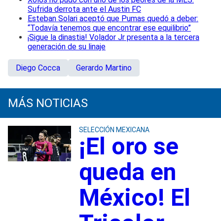
Sufrida derrota ante el Austin FC
Esteban Solari aceptó que Pumas quedó a deber:
“Todavía tenemos que encontrar ese equilibrio”
¡Sigue la dinastia! Volador Jr presenta a la tercera
generación de su linaje
Diego Cocca
Gerardo Martino
MÁS NOTICIAS
SELECCIÓN MEXICANA
¡El oro se
queda en
México! El