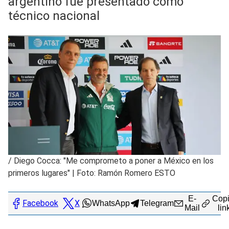
argentino fue presentado como
técnico nacional
/
Diego Cocca: "Me comprometo a poner a México en los
primeros lugares" | Foto: Ramón Romero ESTO
E-
Copi
Facebook
X
WhatsApp
Telegram
Mail
lin