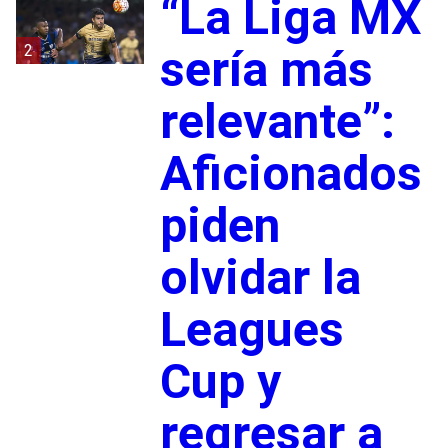
“La Liga MX
2
sería más
relevante”:
Aficionados
piden
olvidar la
Leagues
Cup y
regresar a