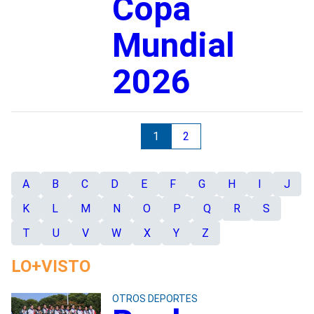
Copa
Mundial
2026
1
2
A
B
C
D
E
F
G
H
I
J
K
L
M
N
O
P
Q
R
S
T
U
V
W
X
Y
Z
LO+VISTO
OTROS DEPORTES