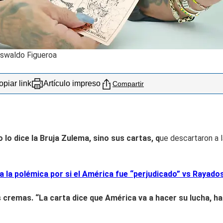
Oswaldo Figueroa
piar link
Artículo impreso
Compartir
 lo dice la Bruja Zulema, sino sus cartas, q
ue descartaron a l
a la polémica por si el América fue “perjudicado” vs Rayado
s cremas. “La carta dice que América va a hacer su lucha, hab