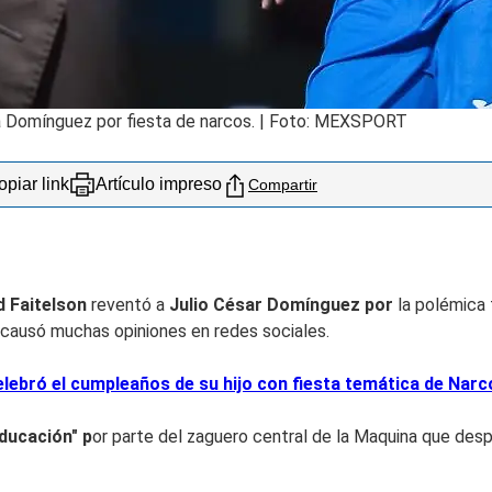
ata Domínguez por fiesta de narcos. | Foto: MEXSPORT
piar link
Artículo impreso
Compartir
d Faitelson
reventó a
Julio César Domínguez por
la polémica 
e causó muchas opiniones en redes sociales.
bró el cumpleaños de su hijo con fiesta temática de Narc
educación" p
or parte del zaguero central de la Maquina que des