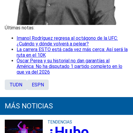
Últimas notas:
Imanol Rodríguez regresa al octágono de la UFC:
¿Cuándo y dónde volverá a pelear?
La carrera ESTO está cada vez más cerca: Así será la
ruta en el 10K
Óscar Perea y su historial no dan garantías al
América: No ha disputado 1 partido completo en lo
que va del 2026
TUDN
ESPN
MÁS NOTICIAS
TENDENCIAS
¿Hubo