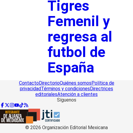
Tigres
Femenil y
regresa al
futbol de
España
Contacto
Directorio
Quiénes somos
Política de
privacidad
Términos y condiciones
Directrices
editoriales
Atención a clientes
Síguenos
©
2026
Organización Editorial Mexicana