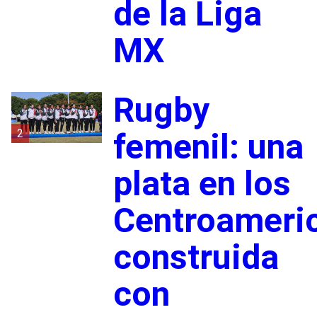
de la Liga
MX
Rugby
2
femenil: una
plata en los
Centroameri
construida
con