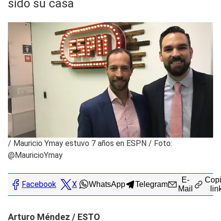
sido su casa
/
Mauricio Ymay estuvo 7 años en ESPN / Foto:
@MauricioYmay
E-
Copi
Facebook
X
WhatsApp
Telegram
Mail
lin
Arturo Méndez / ESTO