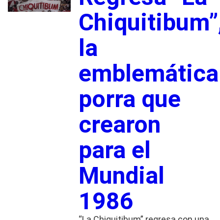
Chiquitibum”
la
emblemática
porra que
crearon
para el
Mundial
1986
“La Chiquitibum” regresa con una