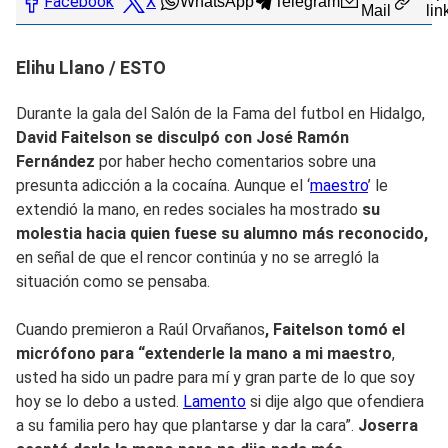
Facebook
X
WhatsApp
Telegram
Mail
lin
Elihu Llano / ESTO
Durante la gala del Salón de la Fama del futbol en Hidalgo,
David Faitelson se disculpó con José Ramón
Fernández
por haber hecho comentarios sobre una
presunta adicción a la cocaína. Aunque el ‘
maestro
’ le
extendió la mano, en redes sociales ha mostrado
su
molestia hacia quien fuese su alumno más reconocido,
en señal de que el rencor continúa y no se arregló la
situación como se pensaba.
Cuando premieron a Raúl Orvañanos
, Faitelson tomó el
micrófono para “extenderle la mano a mi maestro
,
usted ha sido un padre para mí y gran parte de lo que soy
hoy se lo debo a usted.
Lamento
si dije algo que ofendiera
a su familia pero hay que plantarse y dar la cara”.
Joserra