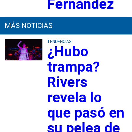
Fernández
MÁS NOTICIAS
TENDENCIAS
¿Hubo
trampa?
Rivers
revela lo
que pasó en
su pelea de