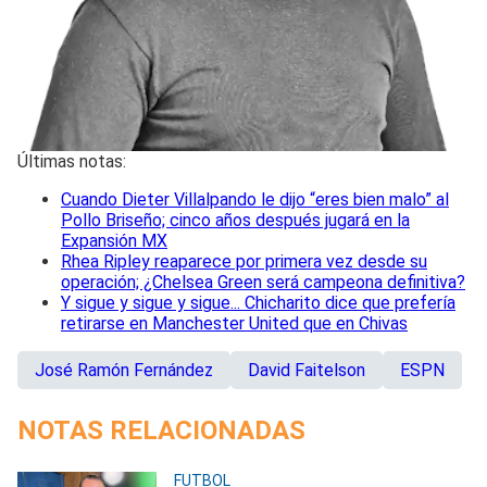
Últimas notas:
Cuando Dieter Villalpando le dijo “eres bien malo” al
Pollo Briseño; cinco años después jugará en la
Expansión MX
Rhea Ripley reaparece por primera vez desde su
operación; ¿Chelsea Green será campeona definitiva?
Y sigue y sigue y sigue... Chicharito dice que prefería
retirarse en Manchester United que en Chivas
José Ramón Fernández
David Faitelson
ESPN
NOTAS RELACIONADAS
FUTBOL