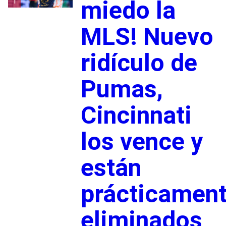
1
miedo la
MLS! Nuevo
ridículo de
Pumas,
Cincinnati
los vence y
están
prácticamen
eliminados