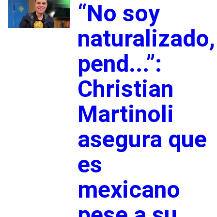
“No soy
naturalizado,
pend...”:
Christian
Martinoli
asegura que
es
mexicano
pese a su