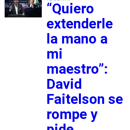
“Quiero
extenderle
la mano a
mi
maestro”:
David
Faitelson se
rompe y
pide