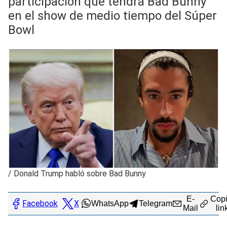
participación que tendrá Bad Bunny
en el show de medio tiempo del Súper
Bowl
/
Donald Trump habló sobre Bad Bunny
E-
Copi
Facebook
X
WhatsApp
Telegram
Mail
lin