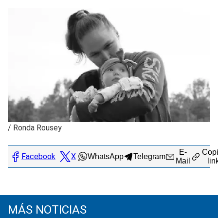
/
Ronda Rousey
E-
Copi
Facebook
X
WhatsApp
Telegram
Mail
lin
MÁS NOTICIAS