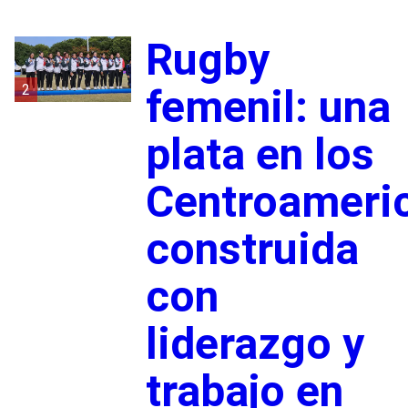
Rugby
2
femenil: una
plata en los
Centroameri
construida
con
liderazgo y
trabajo en