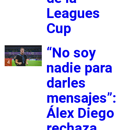
Leagues
Cup
“No soy
4
nadie para
darles
mensajes”:
Álex Diego
rechaza