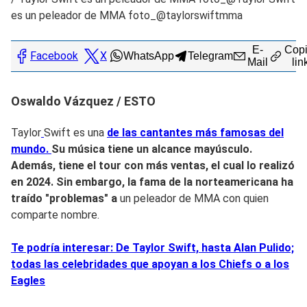
es un peleador de MMA foto_@taylorswiftmma
E-
Copi
Facebook
X
WhatsApp
Telegram
Mail
lin
Oswaldo Vázquez / ESTO
Taylor
Swift es una
de las cantantes más famosas del
mundo.
Su música tiene un alcance mayúsculo.
Además, tiene el tour con más ventas, el cual lo realizó
en 2024. Sin embargo, la fama de la norteamericana ha
traído "problemas" a
un peleador de MMA con quien
comparte nombre.
Te podría interesar: De Taylor Swift, hasta Alan Pulido;
todas las celebridades que apoyan a los Chiefs o a los
Eagles