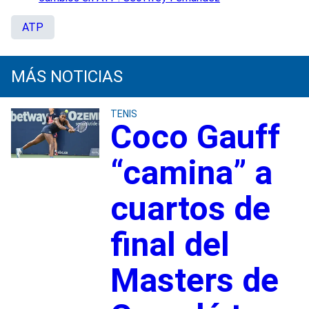
ATP
MÁS NOTICIAS
TENIS
Coco Gauff
“camina” a
cuartos de
final del
Masters de