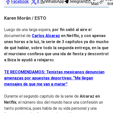
Facebook
X
WhatsApp
Telegram
Mail
lin
Karen Morán / ESTO
Luego de una larga espera,
por fin salió al aire e
l
documental de
Carlos Alcaraz
en Netflix, y con apenas
unas horas a la luz, la serie de
3 capítulos ya dio mucho
de qué hablar, s
obre todo la segunda entrega, en la que
el murciano confiesa que una
ida de fiesta y descontrol
a Ibiza
le ayudó a relajars
e.
TE RECOMENDAMOS: Tenistas mexicanos denuncian
amenazas por apuestas deportivas: “Me llegan
mensajes de que me van a matar”
Durante el segundo capitulo de la serie de
Alcaraz en
Netflix
, el número dos del mundo hace una confesión un
tanto polémica, pues habla de su vida personal y una