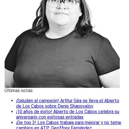
Últimas notas:
¡Saluden al campeón! Arthur Géa se lleva el Abierto
de Los Cabos sobre Denis Shapovalov
¡10 años de éxito! Abierto de Los Cabos celebra su
aniversario con exitosas entradas
¡De top 3! Los Cabos trabaja para mejorar y no teme
cambios en ATP: Geoffrey Fernández