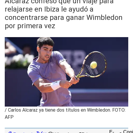
Alcaraz confesó que un viaje para
relajarse en Ibiza le ayudó a
concentrarse para ganar Wimbledon
por primera vez
/
Carlos Alcaraz ya tiene dos títulos en Wimbledon. FOTO:
AFP
E-
Copi