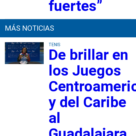
fuertes”
MÁS NOTICIAS
TENIS
De brillar en
los Juegos
Centroameri
y del Caribe
al
Guadalajara