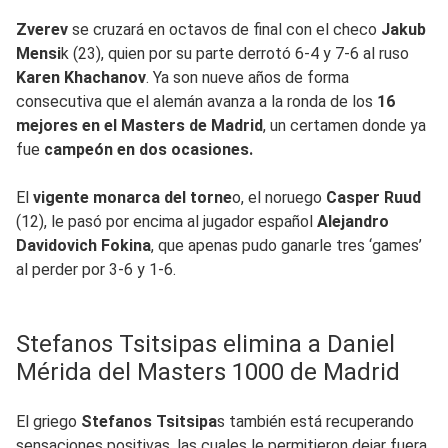
Zverev
se cruzará en octavos de final con el checo
Jakub
Mensi
k (23), quien por su parte derrotó 6-4 y 7-6 al ruso
Karen Khachanov
. Ya son nueve años de forma
consecutiva que el alemán avanza a la ronda de los
16
mejores en el Masters de Madrid
, un certamen donde ya
fue
campeón en dos ocasiones.
El
vigente monarca del torne
o, el noruego
Casper Ruud
(12), le pasó por encima al jugador español
Alejandro
Davidovich Fokina
, que apenas pudo ganarle tres ‘games’
al perder por 3-6 y 1-6.
Stefanos Tsitsipas elimina a Daniel
Mérida del Masters 1000 de Madrid
El griego
Stefanos Tsitsipa
s también está recuperando
sensaciones positivas, las cuales le permitieron dejar fuera