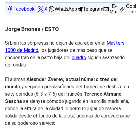
E-
Copi
Facebook
X
WhatsApp
Telegram
Mail
lin
Jorge Briones / ESTO
Si bien las sorpresas no dejan de aparecer en el
Masters
1000 de Madrid
, los jugadores de más peso que se
encuentran en la parte baja del
cuadro
siguen avanzando
de rondas.
El alemán
Alexnder Zverev, actual número tres del
mund
o y segundo preclasificado del torneo, se deshizo en
sets corridos (6-3 y 7-6) del francés
Terence Atmane
.
Sascha
se sienyte cómodo jugando en la arcilla madrileña,
donde la altura de la ciudad le permite jugar de manera
sólida desde el fondo de la pista, además de aprovecharse
de su poderoso servicio.