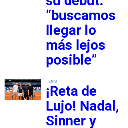
su debut:
“buscamos
llegar lo
más lejos
posible”
TENIS
¡Reta de
Lujo! Nadal,
Sinner y