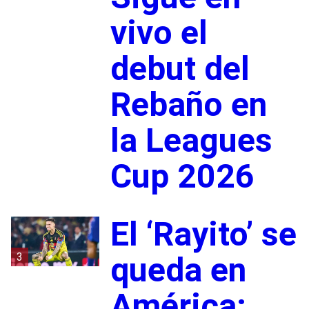
vivo el
debut del
Rebaño en
la Leagues
Cup 2026
El ‘Rayito’ se
3
queda en
América: