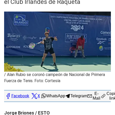
el Club Irlandés de Raqueta
/
Alan Rubio se coronó campeón de Nacional de Primera
Fuerza de Tenis. Foto: Cortesía
E-
Copi
Facebook
X
WhatsApp
Telegram
Mail
lin
Jorge Briones / ESTO