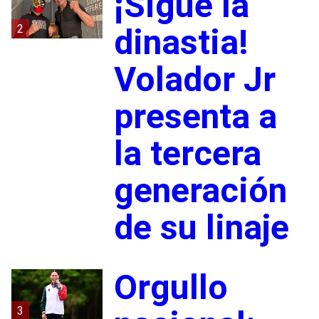
¡Sigue la
2
dinastia!
Volador Jr
presenta a
la tercera
generación
de su linaje
Orgullo
3