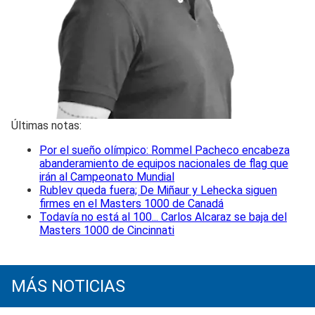
Últimas notas:
Por el sueño olímpico: Rommel Pacheco encabeza
abanderamiento de equipos nacionales de flag que
irán al Campeonato Mundial
Rublev queda fuera; De Miñaur y Lehecka siguen
firmes en el Masters 1000 de Canadá
Todavía no está al 100... Carlos Alcaraz se baja del
Masters 1000 de Cincinnati
MÁS NOTICIAS