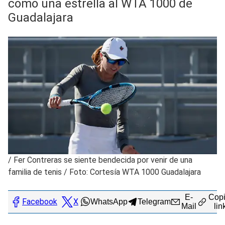
como una estrella al WTA 1000 de
Guadalajara
/
Fer Contreras se siente bendecida por venir de una
familia de tenis / Foto: Cortesía WTA 1000 Guadalajara
E-
Copi
Facebook
X
WhatsApp
Telegram
Mail
lin