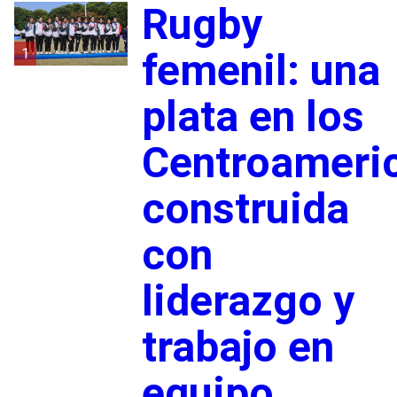
Rugby
1
femenil: una
plata en los
Centroameri
construida
con
liderazgo y
trabajo en
equipo