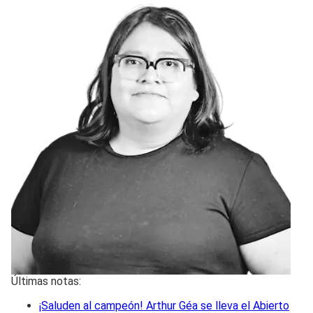
Últimas notas:
¡Saluden al campeón! Arthur Géa se lleva el Abierto