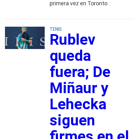
primera vez en Toronto
TENIS
Rublev
queda
fuera; De
Miñaur y
Lehecka
siguen
firmes en el