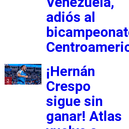
Venezuela,
adiós al
bicampeonat
Centroameri
¡Hernán
2
Crespo
sigue sin
ganar! Atlas