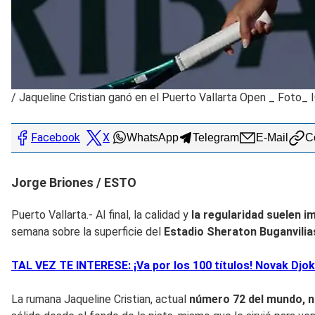
/
Jaqueline Cristian ganó en el Puerto Vallarta Open _ Foto_ I
Facebook
X
WhatsApp
Telegram
E-Mail
Co
Jorge Briones / ESTO
Puerto Vallarta.- Al final, la calidad y
la regularidad suelen i
semana sobre la superficie del
Estadio Sheraton Buganvilias
TAL VEZ TE INTERESE: ¡Va por los 100 títulos! Novak Djoko
La rumana Jaqueline Cristian, actual
número 72 del mundo, ni