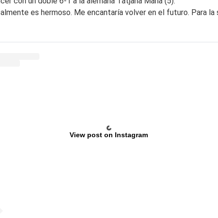
ncer con un doble 6-1 a la alemana Tatjana Maria (5).
almente es hermoso. Me encantaría volver en el futuro. Para la 
View post on Instagram