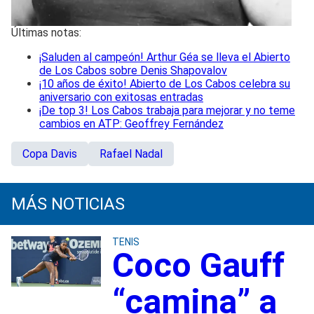
Últimas notas:
¡Saluden al campeón! Arthur Géa se lleva el Abierto
de Los Cabos sobre Denis Shapovalov
¡10 años de éxito! Abierto de Los Cabos celebra su
aniversario con exitosas entradas
¡De top 3! Los Cabos trabaja para mejorar y no teme
cambios en ATP: Geoffrey Fernández
Copa Davis
Rafael Nadal
MÁS NOTICIAS
TENIS
Coco Gauff
“camina” a