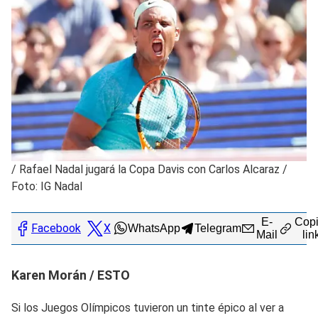
/
Rafael Nadal jugará la Copa Davis con Carlos Alcaraz /
Foto: IG Nadal
E-
Copi
Facebook
X
WhatsApp
Telegram
Mail
lin
Karen Morán / ESTO
Si los Juegos Olímpicos tuvieron un tinte épico al ver a