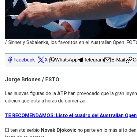
/
Sinner y Sabalenka, los favoritos en el Australian Open. FOT
Facebook
X
WhatsApp
Telegram
E-Mail
Co
Jorge Briones / ESTO
Las nuevas figuras de la
ATP
han provocado que la gran leye
edición que está a horas de comenzar.
TE RECOMENDAMOS: Listo el cuadro del Australian Open: 
El tenista serbio
Novak Djokovic
no parte en lo más alto dent