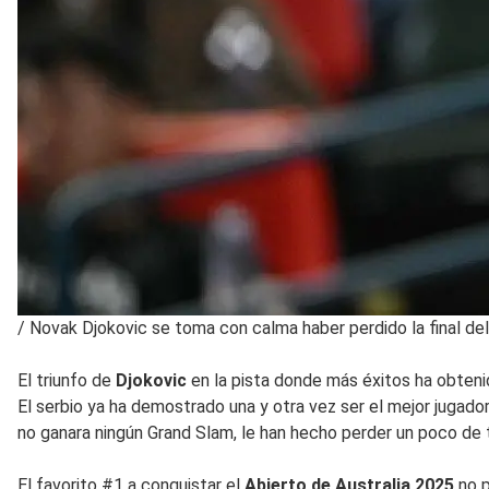
/
Novak Djokovic se toma con calma haber perdido la final d
El triunfo de
Djokovic
en la pista donde más éxitos ha obteni
El serbio ya ha demostrado una y otra vez ser el mejor jugado
no ganara ningún Grand Slam, le han hecho perder un poco de 
El favorito #1 a conquistar el
Abierto de Australia 2025
no p