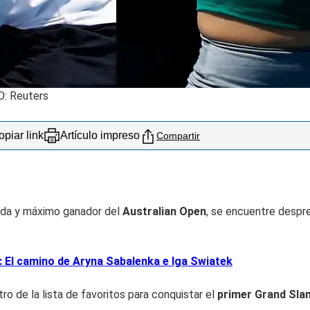
O: Reuters
piar link
Artículo impreso
Compartir
nda y máximo ganador del
Australian Open
, se encuentre despr
El camino de Aryna Sabalenka e Iga Swiatek
ro de la lista de favoritos para conquistar el
primer Grand Sla