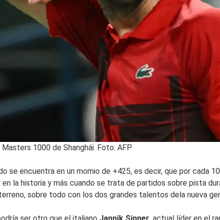
el Masters 1000 de Shanghái. Foto: AFP
do se encuentra en un momio de +425, es decir, que por cada 10
r en la historia y más cuando se trata de partidos sobre pista d
terreno, sobre todo con los dos grandes talentos dela nueva ge
odría ser otro que el italiano
Jannik Sinner
, actual líder en el