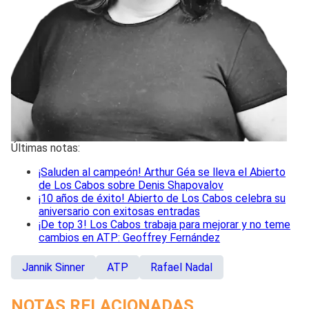
Últimas notas:
¡Saluden al campeón! Arthur Géa se lleva el Abierto
de Los Cabos sobre Denis Shapovalov
¡10 años de éxito! Abierto de Los Cabos celebra su
aniversario con exitosas entradas
¡De top 3! Los Cabos trabaja para mejorar y no teme
cambios en ATP: Geoffrey Fernández
Jannik Sinner
ATP
Rafael Nadal
NOTAS RELACIONADAS