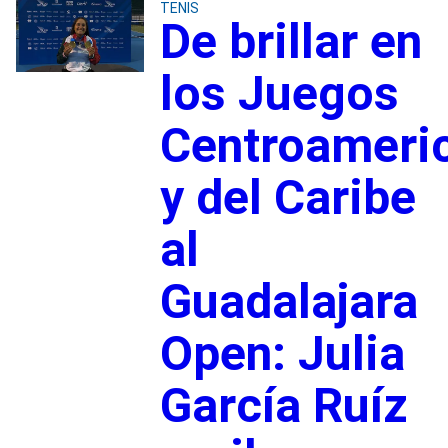
TENIS
De brillar en
los Juegos
Centroameri
y del Caribe
al
Guadalajara
Open: Julia
García Ruíz