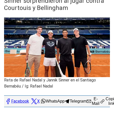
Sinner sorprendieron al jugar contra
Courtouis y Bellingham
Reta de Rafael Nadal y Jannik Sinner en el Santiago
Bernabéu
/
Ig: Rafael Nadal
E-
Copi
Facebook
X
WhatsApp
Telegram
Mail
lin