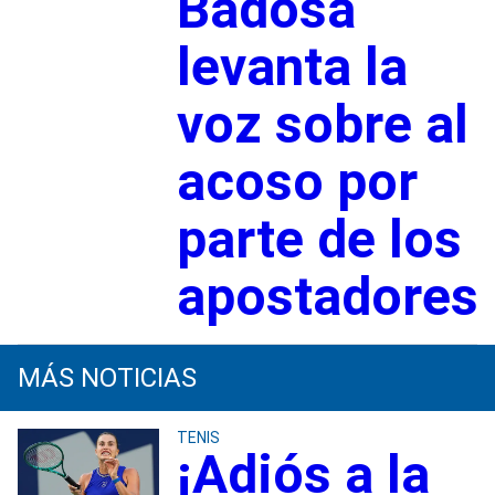
Badosa
levanta la
voz sobre al
acoso por
parte de los
apostadores
MÁS NOTICIAS
TENIS
¡Adiós a la