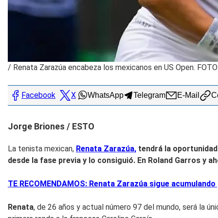
/
Renata Zarazúa encabeza los mexicanos en US Open. FOTO:
Facebook
X
WhatsApp
Telegram
E-Mail
Co
Jorge Briones / ESTO
La tenista mexican,
Renata Zarazúa,
tendrá la oportunidad
desde la fase previa y lo consiguió. En
Roland Garros
y ah
TE RECOMENDAMOS: Renata Zarazúa sigue acumulando gra
Renata
, de 26 años y actual número 97 del mundo, será la ú