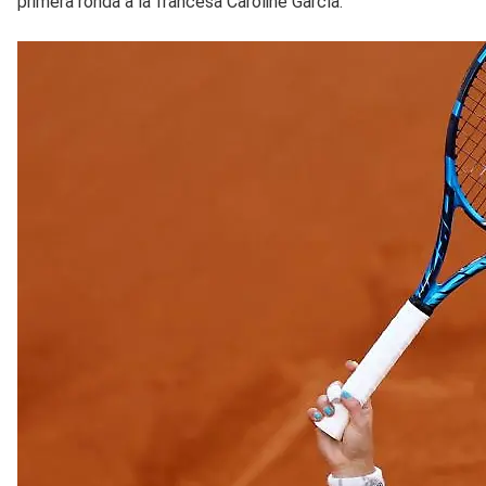
primera ronda a la francesa Caroline García.