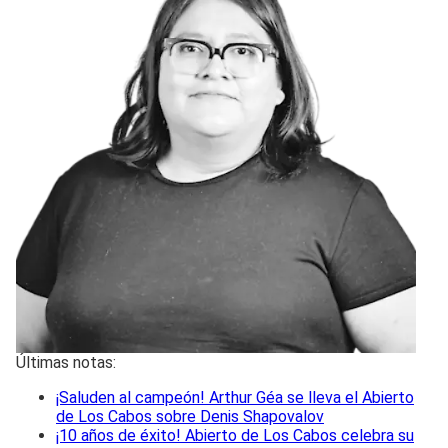
Últimas notas:
¡Saluden al campeón! Arthur Géa se lleva el Abierto
de Los Cabos sobre Denis Shapovalov
¡10 años de éxito! Abierto de Los Cabos celebra su