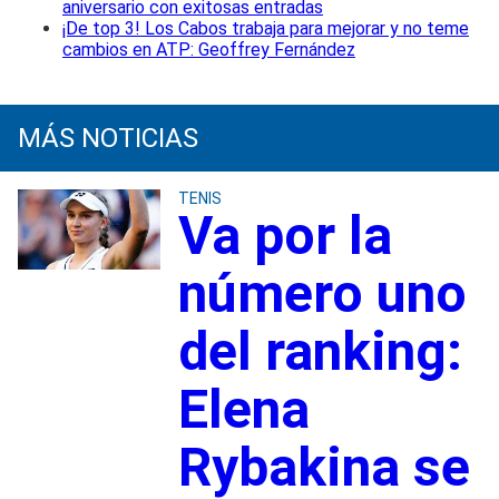
aniversario con exitosas entradas
¡De top 3! Los Cabos trabaja para mejorar y no teme
cambios en ATP: Geoffrey Fernández
MÁS NOTICIAS
TENIS
Va por la
número uno
del ranking:
Elena
Rybakina se