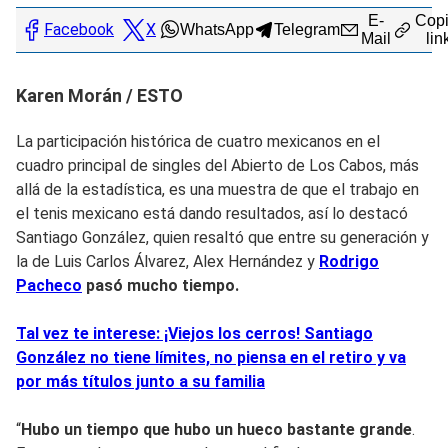
E-
Copi
Facebook
X
WhatsApp
Telegram
Mail
lin
Karen Morán / ESTO
La participación histórica de cuatro mexicanos en el
cuadro principal de singles del Abierto de Los Cabos, más
allá de la estadística, es una muestra de que el trabajo en
el tenis mexicano está dando resultados, así lo destacó
Santiago González, quien resaltó que entre su generación y
la de Luis Carlos Álvarez, Alex Hernández y
Rodrigo
Pacheco
pasó mucho tiempo.
Tal vez te interese: ¡Viejos los cerros! Santiago
González no tiene límites, no piensa en el retiro y va
por más títulos junto a su familia
“
Hubo un tiempo que hubo un hueco bastante grande
.