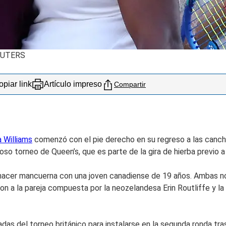
EUTERS
piar link
Artículo impreso
Compartir
 Williams
comenzó con el pie derecho en su regreso a las cancha
so torneo de Queen’s, que es parte de la gira de hierba previo 
a hacer mancuerna con una joven canadiense de 19 años. Ambas 
ron a la pareja compuesta por la neozelandesa Erin Routliffe y 
as del torneo británico para instalarse en la segunda ronda tra