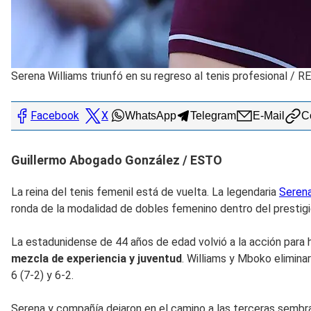
Serena Williams triunfó en su regreso al tenis profesional
/
R
Facebook
X
WhatsApp
Telegram
E-Mail
Co
Guillermo Abogado González / ESTO
La reina del tenis femenil está de vuelta. La legendaria
Serena
ronda de la modalidad de dobles femenino dentro del prestigio
La estadunidense de 44 años de edad volvió a la acción par
mezcla de experiencia y juventud
. Williams y Mboko elimina
6 (7-2) y 6-2.
Serena y compañía dejaron en el camino a las terceras sembrad