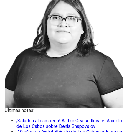
Últimas notas:
¡Saluden al campeón! Arthur Géa se lleva el Abierto
de Los Cabos sobre Denis Shapovalov
¡10 años de éxito! Abierto de Los Cabos celebra su