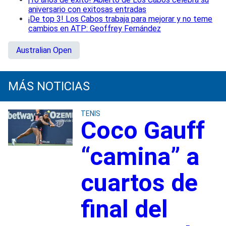
aniversario con exitosas entradas
¡De top 3! Los Cabos trabaja para mejorar y no teme
cambios en ATP: Geoffrey Fernández
Australian Open
MÁS NOTICIAS
TENIS
Coco Gauff
“camina” a
cuartos de
final del