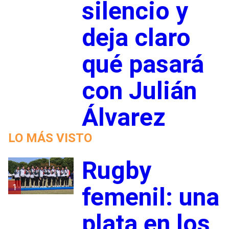
silencio y
deja claro
qué pasará
con Julián
Álvarez
LO MÁS VISTO
Rugby
1
femenil: una
plata en los