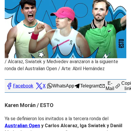
/
Alcaraz, Swiatek y Medvedev avanzaron a la siguiente
ronda del Australian Open / Arte: Abril Hernández
E-
Copi
Facebook
X
WhatsApp
Telegram
Mail
lin
Karen Morán / ESTO
Ya se definieron los invitados a la tercera ronda del
Australian Open
y Carlos Alcaraz, Iga Swiatek y Daniil