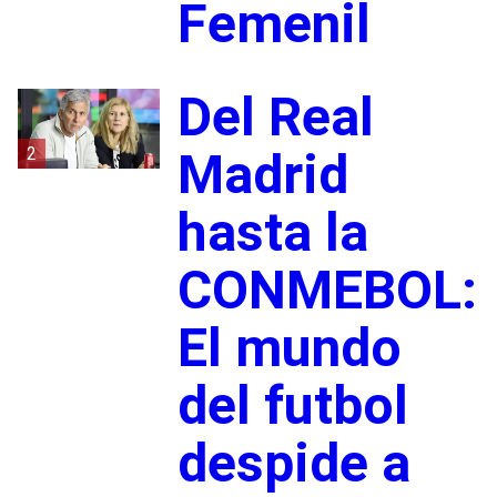
Femenil
Del Real
2
Madrid
hasta la
CONMEBOL:
El mundo
del futbol
despide a