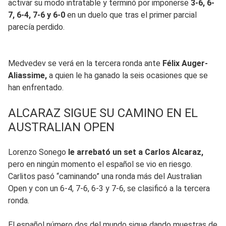
activar su modo intratable y terminó por imponerse
3-6, 6-
7, 6-4, 7-6 y 6-0
en un duelo que tras el primer parcial
parecía perdido.
Medvedev se verá en la tercera ronda ante
Félix Auger-
Aliassime,
a quien le ha ganado la seis ocasiones que se
han enfrentado.
ALCARAZ SIGUE SU CAMINO EN EL
AUSTRALIAN OPEN
Lorenzo Sonego
le arrebató un set a Carlos Alcaraz,
pero en ningún momento el español se vio en riesgo.
Carlitos pasó “caminando” una ronda más del Australian
Open y con un 6-4, 7-6, 6-3 y 7-6, se clasificó a la tercera
ronda.
El español número dos del mundo sigue dando muestras de