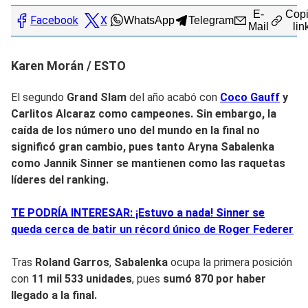
E-
Copi
Facebook
X
WhatsApp
Telegram
Mail
lin
Karen Morán / ESTO
El segundo
Grand Slam
del año acabó con
Coco Gauff
y
Carlitos Alcaraz
como
campeones
. Sin embargo, la
caída de los número uno del mundo en la final no
significó gran cambio, pues tanto Aryna Sabalenka
como
Jannik Sinner
se mantienen como las raquetas
líderes del ranking.
TE PODRÍA INTERESAR: ¡Estuvo a nada! Sinner se
queda cerca de batir un récord único de Roger Federer
Tras
Roland Garros
,
Sabalenka
ocupa la primera posición
con
11 mil 533 unidades
, pues
sumó 870 por haber
llegado a la final.