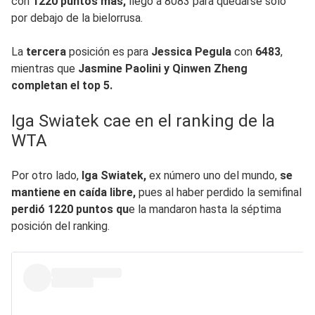
con
1220 puntos más,
llegó a 8083 para quedarse solo
por debajo de la bielorrusa.
La
tercera
posición es para
Jessica Pegula
con
6483
,
mientras que
Jasmine Paolini y Qinwen Zheng
completan el top 5.
Iga Swiatek cae en el ranking de la
WTA
Por otro lado,
Iga Swiatek,
ex número uno del mundo,
se
mantiene en caída libre,
pues al haber perdido la semifinal
perdió 1220 puntos qu
e la mandaron hasta la séptima
posición del ranking.