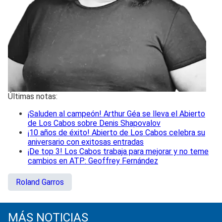
Últimas notas:
¡Saluden al campeón! Arthur Géa se lleva el Abierto
de Los Cabos sobre Denis Shapovalov
¡10 años de éxito! Abierto de Los Cabos celebra su
aniversario con exitosas entradas
¡De top 3! Los Cabos trabaja para mejorar y no teme
cambios en ATP: Geoffrey Fernández
Roland Garros
MÁS NOTICIAS