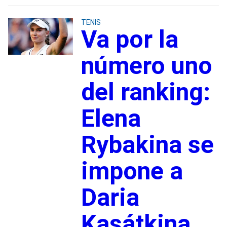
TENIS
Va por la
número uno
del ranking:
Elena
Rybakina se
impone a
Daria
Kasátkina