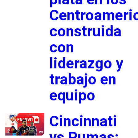
Centroameri
construida
con
liderazgo y
trabajo en
equipo
Cincinnati
2
vs Pumas: