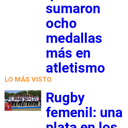
sumaron
ocho
medallas
más en
atletismo
LO MÁS VISTO
Rugby
1
femenil: una
plata en los