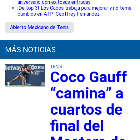
aniversario con exitosas entradas
¡De top 3! Los Cabos trabaja para mejorar y no teme
cambios en ATP: Geoffrey Fernández
Abierto Mexicano de Tenis
MÁS NOTICIAS
TENIS
Coco Gauff
“camina” a
cuartos de
final del