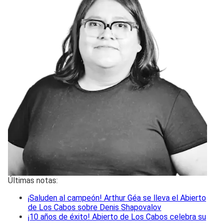
Últimas notas:
¡Saluden al campeón! Arthur Géa se lleva el Abierto
de Los Cabos sobre Denis Shapovalov
¡10 años de éxito! Abierto de Los Cabos celebra su