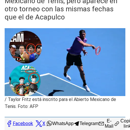
Mexicano de Tenis, pero aparece en
otro torneo con las mismas fechas
que el de Acapulco
/
Taylor Fritz está inscrito para el Abierto Mexicano de
Tenis. Foto: AFP
E-
Copi
Facebook
X
WhatsApp
Telegram
Mail
lin