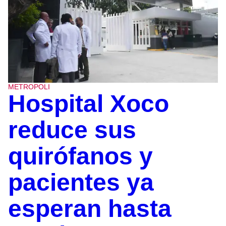
METROPOLI
Hospital Xoco
reduce sus
quirófanos y
pacientes ya
esperan hasta