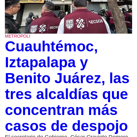
METROPOLI
Cuauhtémoc,
Iztapalapa y
Benito Juárez, las
tres alcaldías que
concentran más
casos de despojo