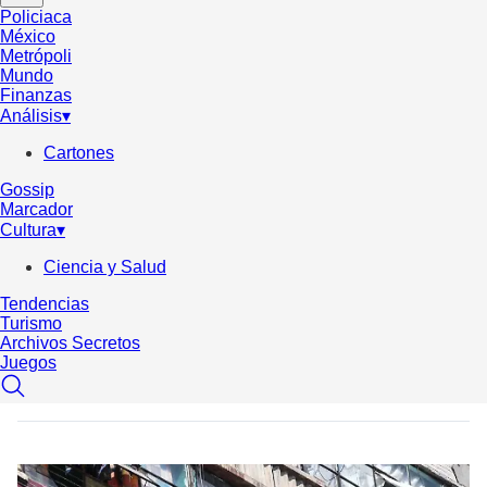
Policiaca
México
Metrópoli
Mundo
Finanzas
Análisis
▾
Cartones
Gossip
Marcador
Cultura
▾
Ciencia y Salud
Tendencias
Turismo
Archivos Secretos
Juegos