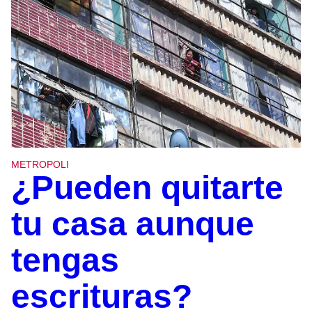
METROPOLI
¿Pueden quitarte
tu casa aunque
tengas
escrituras?