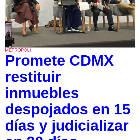
METROPOLI
Promete CDMX
restituir
inmuebles
despojados en 15
días y judicializar