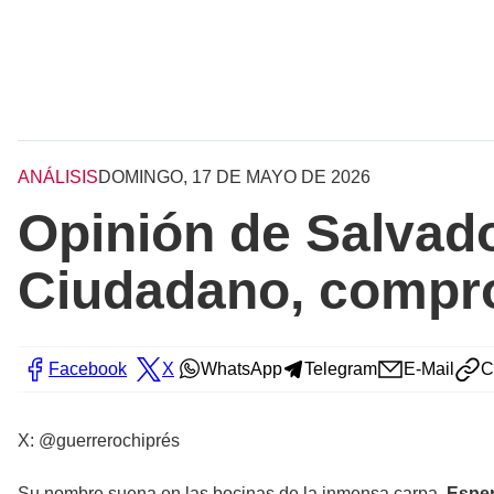
ANÁLISIS
DOMINGO, 17 DE MAYO DE 2026
Opinión de Salvado
Ciudadano, compr
Facebook
X
WhatsApp
Telegram
E-Mail
C
X: @guerrerochiprés
Su nombre suena en las bocinas de la inmensa carpa.
Esper