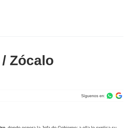
/ Zócalo
Síguenos en:
tro,
donde espera la Jefa de Gobierno; a ella le explica su