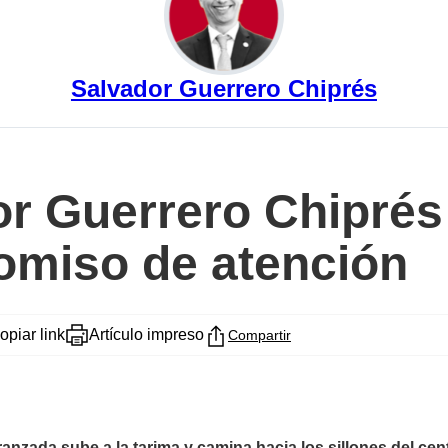
Salvador Guerrero Chiprés
r Guerrero Chiprés 
omiso de atención
opiar link
Artículo impreso
Compartir
anzada sube a la tarima y camina hacia los sillones del cen