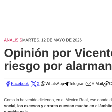
ANÁLISIS
MARTES, 12 DE MAYO DE 2026
Opinión por Vicen
riesgo por alarman
Facebook
X
WhatsApp
Telegram
E-Mail
C
Como lo he venido diciendo, en el México Real, ese donde d
social, los excesos y errores cuestan mucho en el ámbit
querido país.