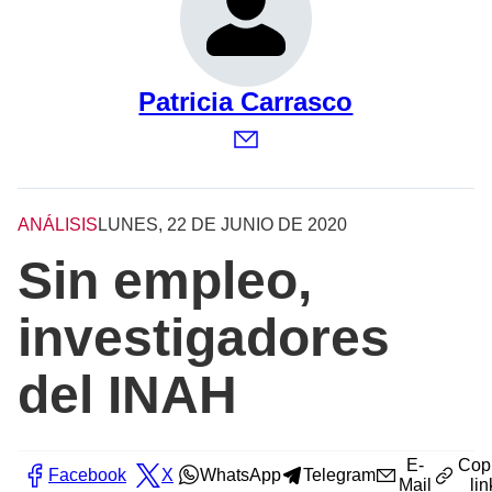
Patricia Carrasco
ANÁLISIS
LUNES, 22 DE JUNIO DE 2020
Sin empleo,
investigadores
del INAH
E-
Cop
Facebook
X
WhatsApp
Telegram
Mail
lin