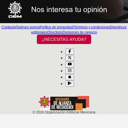
Contacto
Quiénes somos
Política de privacidad
Términos y condiciones
Directrices
editoriales
Directorio
Divisiones de negocio
¿NECESITAS AYUDA?
©
2026
Organización Editorial Mexicana