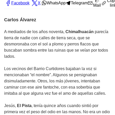
E-
Cop
Facebook
X
WhatsApp
Telegram
Mail
lin
Carlos Álvarez
A mediados de los años noventa,
Chimalhuacán
parecía
tierra de nadie con calles de tierra seca, que se
desmoronaba con el sol a plomo y perros flacos que
buscaban sombra entre las ruinas que se veían por todos
lados.
Los vecinos del Barrio Curtidores bajaban la voz si
mencionaban “el nombre”. Algunos se persignaban
disimuladamente. Otros, los más jóvenes, intentaban
caminar con ese aire fantoche, con esa soberbia que
imitaba al que alguna vez fue el amo de aquellas calles.
Jesús,
El Pista
, tenía quince años cuando sintió por
primera vez el peso del odio en las manos. No era un odio