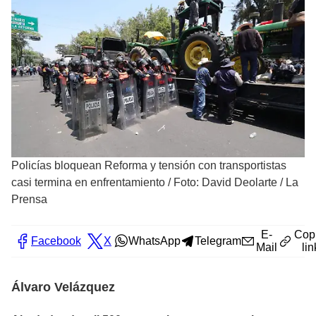
Policías bloquean Reforma y tensión con transportistas
casi termina en enfrentamiento
/
Foto: David Deolarte / La
Prensa
E-
Cop
Facebook
X
WhatsApp
Telegram
Mail
lin
Álvaro Velázquez