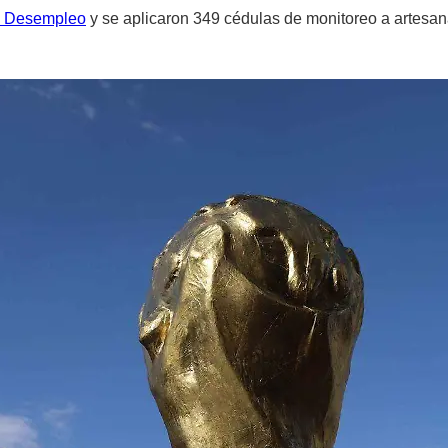
e Desempleo
y se aplicaron 349 cédulas de monitoreo a artesa