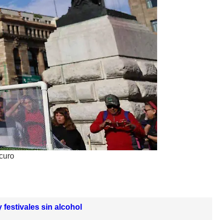
curo
festivales sin alcohol