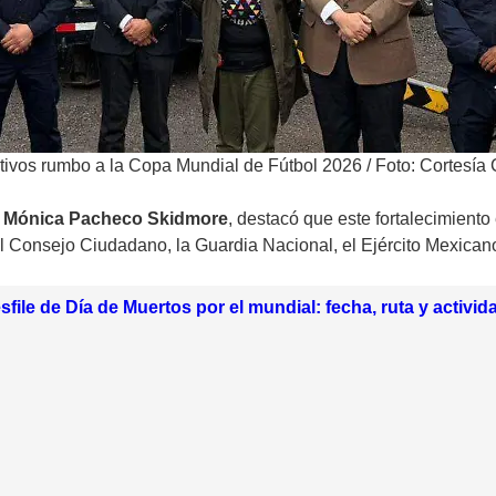
ativos rumbo a la Copa Mundial de Fútbol 2026
/
Foto: Cortesí
,
Mónica Pacheco Skidmore
, destacó que este fortalecimiento
el Consejo Ciudadano, la Guardia Nacional, el Ejército Mexicano,
file de Día de Muertos por el mundial: fecha, ruta y activid