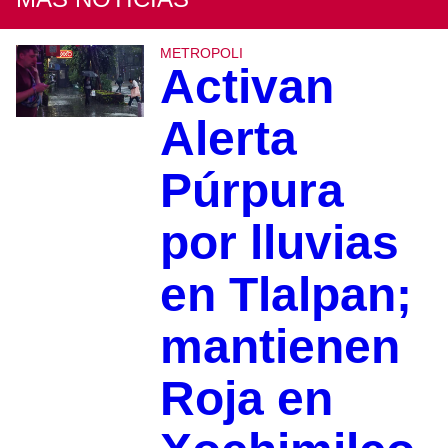
METROPOLI
Activan
Alerta
Púrpura
por lluvias
en Tlalpan;
mantienen
Roja en