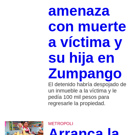
amenaza
con muerte
a víctima y
su hija en
Zumpango
El detenido habría despojado de
un inmueble a la víctima y le
pedía 100 mil pesos para
regresarle la propiedad.
METROPOLI
Arranca la