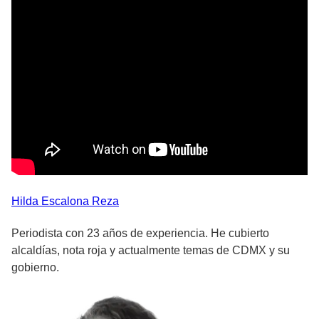
Hilda
Escalona Reza
Periodista con 23 años de experiencia. He cubierto
alcaldías, nota roja y actualmente temas de CDMX y su
gobierno.