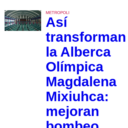
METROPOLI
Así
transforman
la Alberca
Olímpica
Magdalena
Mixiuhca:
mejoran
bombeo,