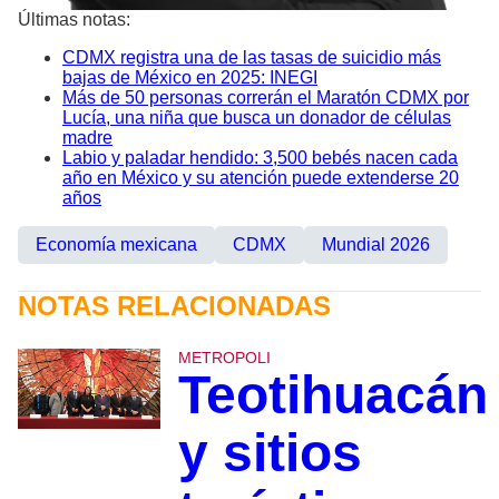
Últimas notas:
CDMX registra una de las tasas de suicidio más
bajas de México en 2025: INEGI
Más de 50 personas correrán el Maratón CDMX por
Lucía, una niña que busca un donador de células
madre
Labio y paladar hendido: 3,500 bebés nacen cada
año en México y su atención puede extenderse 20
años
Economía mexicana
CDMX
Mundial 2026
NOTAS RELACIONADAS
METROPOLI
Teotihuacán
y sitios