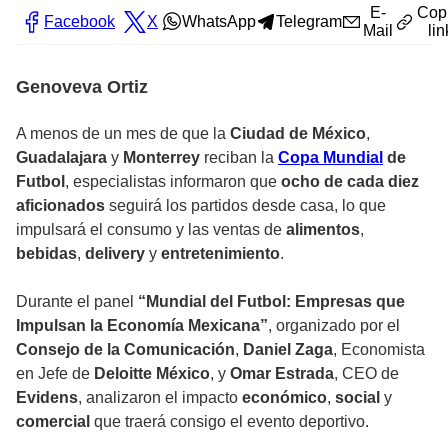
E-
Cop
Facebook
X
WhatsApp
Telegram
Mail
lin
Genoveva Ortiz
A menos de un mes de que la
Ciudad de México
,
Guadalajara
y
Monterrey
reciban la
Copa Mundial
de
Futbol
, especialistas informaron que
ocho de cada diez
aficionados
seguirá los partidos desde casa, lo que
impulsará el consumo y las ventas de
alimentos
,
bebidas
,
delivery
y
entretenimiento
.
Durante el panel
“Mundial del Futbol: Empresas que
Impulsan la Economía Mexicana”
, organizado por el
Consejo de la Comunicación
,
Daniel Zaga
, Economista
en Jefe de
Deloitte México
, y
Omar Estrada
, CEO de
Evidens
, analizaron el impacto
económico
,
social
y
comercial
que traerá consigo el evento deportivo.