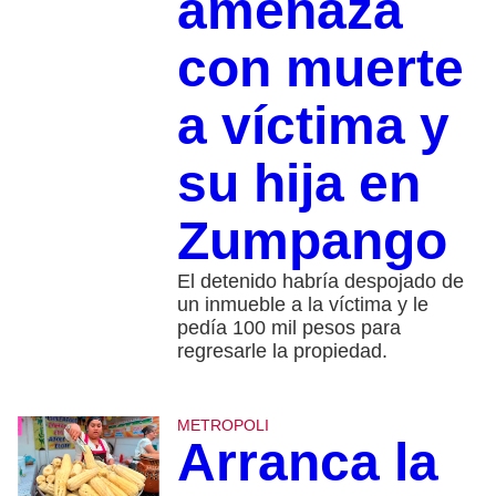
amenaza
con muerte
a víctima y
su hija en
Zumpango
El detenido habría despojado de
un inmueble a la víctima y le
pedía 100 mil pesos para
regresarle la propiedad.
METROPOLI
Arranca la