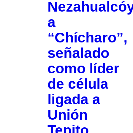
Nezahualcóy
a
“Chícharo”,
señalado
como líder
de célula
ligada a
Unión
Tepito