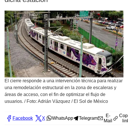
El cierre responde a una intervención técnica para realizar
una remodelación estructural en la zona de escaleras y
áreas de acceso, con el fin de optimizar el flujo de
usuarios.
/
Foto: Adrián Vázquez / El Sol de México
E-
Cop
Facebook
X
WhatsApp
Telegram
Mail
lin