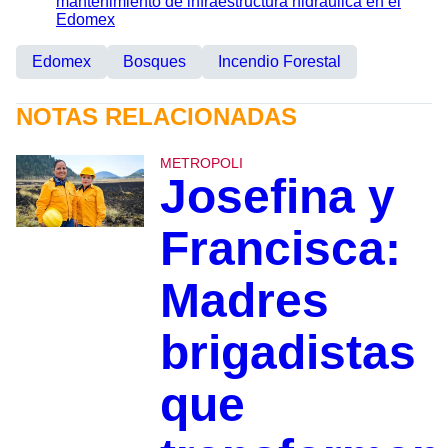
mantenimiento de infraestructura hidráulica en el
Edomex
Edomex
Bosques
Incendio Forestal
NOTAS RELACIONADAS
METROPOLI
Josefina y
Francisca:
Madres
brigadistas
que